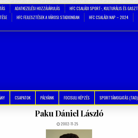
TÁS
ADATKEZELÉSI HOZZÁJÁRULÁS
HFC CSALÁDI SPORT-, KULTURÁLIS ÉS GASZ
ZTÉSE
HFC FEJLESZTÉSEK A VÁROSI STADIONBAN
HFC CSALÁDI NAP – 2024
ÁNY
CSAPATOK
PÁLYÁINK
FOCISULI KÉPZÉS
SPORTTÁMOGATÁS (TAO)
Paku Dániel László
2002-11-25