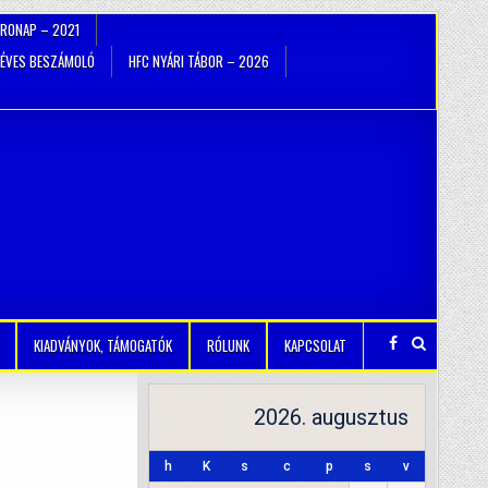
TRONAP – 2021
ÉVES BESZÁMOLÓ
HFC NYÁRI TÁBOR – 2026
KIADVÁNYOK, TÁMOGATÓK
RÓLUNK
KAPCSOLAT
2026. augusztus
h
K
s
c
p
s
v