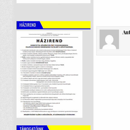
HÁZIREND
Au
TÁMOGATÓINK