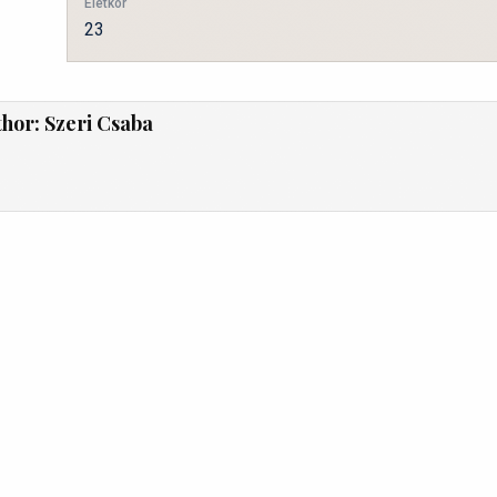
Életkor
23
thor:
Szeri Csaba