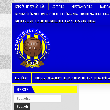
KÉPZÉSI HOZZÁJÁRULÁS
SZERELÉS
KÉPZÉS/NEVELÉS
TÁMOGA
KÖZÖSSÉGI ÉS KULTURÁLIS CÉLÚ, FEDETT ÉS SZABADTÉRI HELYSZÍNEK FEJLES
NB III-AS EGYÜTTESÜNK MEGNEHEZÍTETTE AZ NB I-ES MTK DOLGÁT.
KEZDŐLAP
HÓDMEZŐVÁSÁRHELYI TIGRISEK UTÁNPÓTLÁS SPORTALAPÍTV
KERESÉS
Search
for: