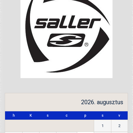
2026. augusztus
h
K
s
c
p
s
v
1
2