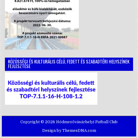
KÖZÖSSÉGI ÉS KULTURÁLIS CÉLÚ, FEDETT ÉS SZABADTÉRI HELYSZÍNEK
FEJLESZTÉSE
Copyright © 2026 Hódmezővásárhelyi Futball Club
Design by ThemesDNA.com