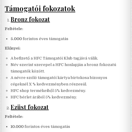
Támogatói fokozatok
Bronz fokozat
Feltétele:
5.000
forintos éves támogatás
Előnyei:
A befizető a HFC Támogatói Klub tagjává válik.
Név szerint szerepel a HFC honlapján a bronz fokozatú
támogatók között.
A névre szóló támogatói kártya birtokosa bizonyos
cégeknél X % kedvezményben részesül.
HFC shop termékeiből 5% kedvezmény.
HFC bérlet árából 5% kedvezmény.
Ezüst fokozat
Feltétele:
10.000
forintos éves támogatás