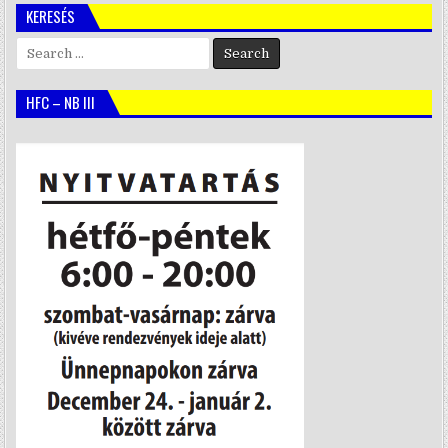
KERESÉS
Search
for:
HFC – NB III