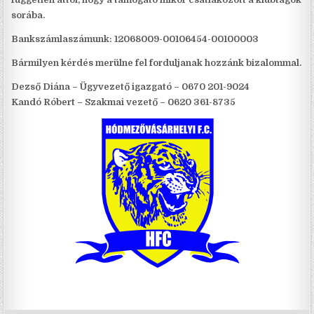
sorába.
Bankszámlaszámunk:
12068009-00106454-00100003
Bármilyen kérdés merülne fel forduljanak hozzánk bizalommal.
Dezső Diána –
Ügyvezető igazgató – 0670 201-9024
Kandó Róbert –
Szakmai vezető – 0620 361-8735