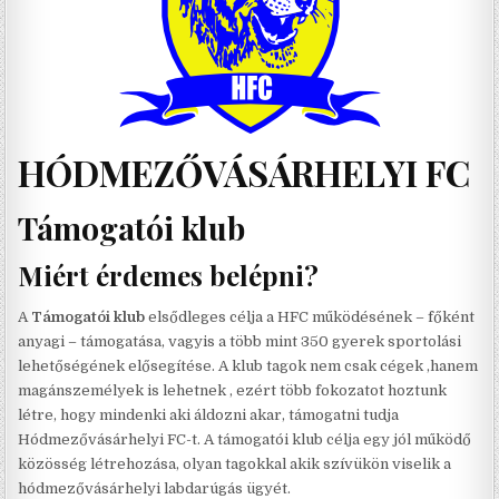
HÓDMEZŐVÁSÁRHELYI FC
Támogatói klub
Miért érdemes belépni?
A
Támogatói klub
elsődleges célja a HFC működésének – főként
anyagi – támogatása, vagyis a több mint 350 gyerek sportolási
lehetőségének elősegítése. A klub tagok nem csak cégek ,hanem
magánszemélyek is lehetnek , ezért több fokozatot hoztunk
létre, hogy mindenki aki áldozni akar, támogatni tudja
Hódmezővásárhelyi FC-t. A támogatói klub célja egy jól működő
közösség létrehozása, olyan tagokkal akik szívükön viselik a
hódmezővásárhelyi labdarúgás ügyét.