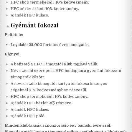
HFC shop termékeiből 10% kedvezmény.
HFC bérlet árából 10% kedvezmény.
Ajándék HFC kulacs.
Gyémánt fokozat
Feltétele:
Legalább
25.000
forintos éves támogatás
Előnyei:
A befizető a HFC Támogatói Klub tagjává válik.
Név szerint szerepel a HFC honlapján a gyémánt fokozatú
támogatók között.
A névre szóló támogatói kártya birtokosa bizonyos
cégeknél X % kedvezményben részesül.
HFC shop termékeiből 10% kedvezmény.
Ajándék HFC bérlet 2fő részére.
Ajándék HFC kulacs.
Ajándék HFC póló.
Minden klubtagság,szponzoráció egy bajnoki évre szól,
független attól, hogy a támogató mikor csatlakozott a klubtagok