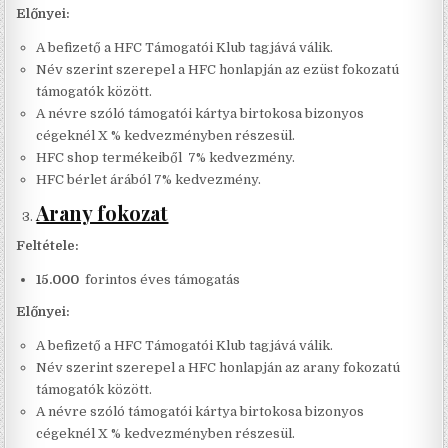
Előnyei:
A befizető a HFC Támogatói Klub tagjává válik.
Név szerint szerepel a HFC honlapján az ezüst fokozatú
támogatók között.
A névre szóló támogatói kártya birtokosa bizonyos
cégeknél X % kedvezményben részesül.
HFC shop termékeiből 7% kedvezmény.
HFC bérlet árából 7% kedvezmény.
Arany fokozat
Feltétele:
15.000
forintos éves támogatás
Előnyei:
A befizető a HFC Támogatói Klub tagjává válik.
Név szerint szerepel a HFC honlapján az arany fokozatú
támogatók között.
A névre szóló támogatói kártya birtokosa bizonyos
cégeknél X % kedvezményben részesül.