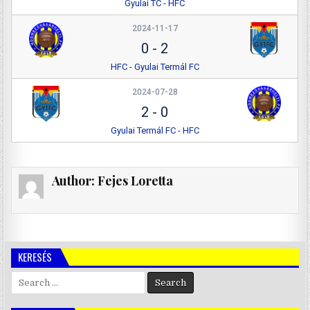
Gyulai TC - HFC
2024-11-17
0
-
2
HFC - Gyulai Termál FC
2024-07-28
2
-
0
Gyulai Termál FC - HFC
Author:
Fejes Loretta
KERESÉS
Search
for: