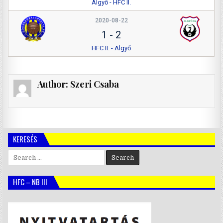
Algyő - HFC II.
2020-08-22
1
-
2
HFC II. - Algyő
Author:
Szeri Csaba
KERESÉS
Search
for:
HFC – NB III