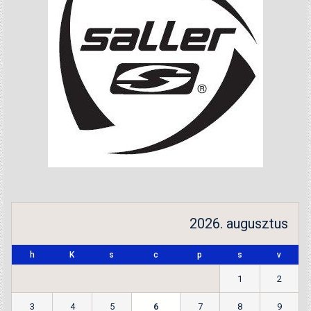
2026. augusztus
h
K
s
c
p
s
v
1
2
3
4
5
6
7
8
9