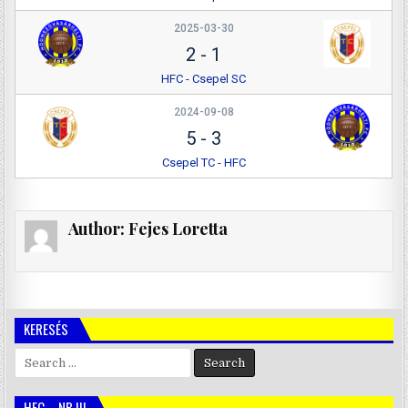
2025-03-30
2
-
1
HFC - Csepel SC
2024-09-08
5
-
3
Csepel TC - HFC
Author:
Fejes Loretta
KERESÉS
Search
for:
HFC – NB III