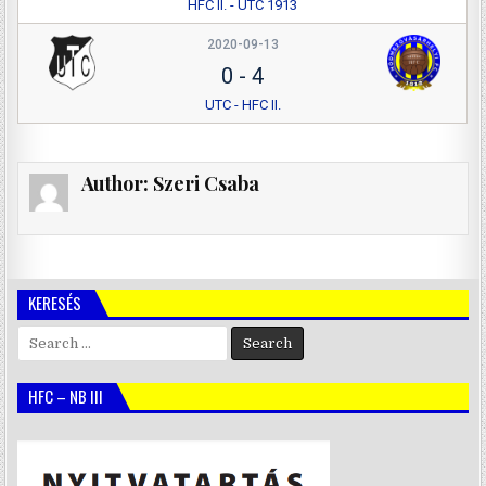
HFC II. - UTC 1913
2020-09-13
0
-
4
UTC - HFC II.
Author:
Szeri Csaba
KERESÉS
Search
for:
HFC – NB III