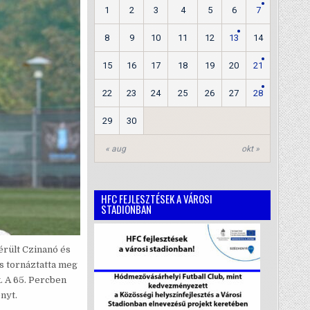
1
2
3
4
5
6
7
8
9
10
11
12
13
14
15
16
17
18
19
20
21
22
23
24
25
26
27
28
29
30
« aug
okt »
HFC FEJLESZTÉSEK A VÁROSI
STADIONBAN
érült Czinanó és
és tornáztatta meg
. A 65. Percben
nyt.