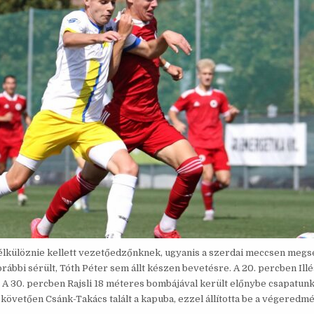
nélkülöznie kellett vezetőedzőnknek, ugyanis a szerdai meccsen megs
korábbi sérült, Tóth Péter sem állt készen bevetésre. A 20. percben Ill
. A 30. percben Rajsli 18 méteres bombájával került előnybe csapatunk
követően Csánk-Takács talált a kapuba, ezzel állította be a végeredmé