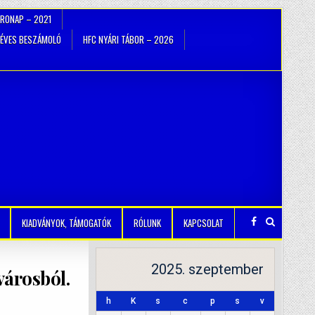
TRONAP – 2021
ÉVES BESZÁMOLÓ
HFC NYÁRI TÁBOR – 2026
KIADVÁNYOK, TÁMOGATÓK
RÓLUNK
KAPCSOLAT
2025. szeptember
ővárosból.
h
K
s
c
p
s
v