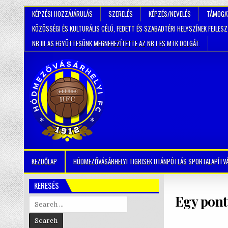
KÉPZÉSI HOZZÁJÁRULÁS
SZERELÉS
KÉPZÉS/NEVELÉS
TÁMOGA
KÖZÖSSÉGI ÉS KULTURÁLIS CÉLÚ, FEDETT ÉS SZABADTÉRI HELYSZÍNEK FEJLES
NB III-AS EGYÜTTESÜNK MEGNEHEZÍTETTE AZ NB I-ES MTK DOLGÁT.
KEZDŐLAP
HÓDMEZŐVÁSÁRHELYI TIGRISEK UTÁNPÓTLÁS SPORTALAPÍTV
KERESÉS
Egy pontt
Search
for: