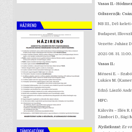
Vasas II.–Hódmező
Gólszerzők: Csánk-
NB III., Dél-kelet
HÁZIREND
Budapest, Illovsz
Vezette: Juhász Dáv
2025 08. 31. 11:00.
Vasas II.:
Ménesi E. – Szabó L
Lukács M. (Kamero
Edző: László Andr
HFC:
Kálovits – Illés R.
Zámbori D., Sági M.
Nyilatkozat:
Ez vo
TÁMOGATÓINK