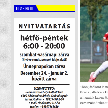
HFC – NB III
Több játékost is 
Gréczi, illetve a 
a hazaiak kapusát
egy szabadrúgást 