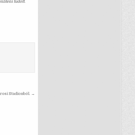
líteni tudott.
árosi Stadionból. →