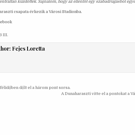
ntráltan küzdöttek. Sajnálom, hogy az ellenfél egy szabadrúgásból egyen
raszti csapata érkezik a Városi Stadionba.
cebook
 III.
thor:
Fejes Loretta
s
félidőben dőlt el a három pont sorsa.
ó
A Dunaharaszti vitte el a pontokat a V