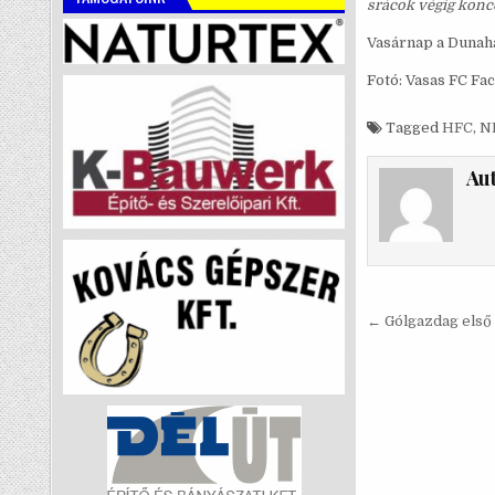
srácok végig konce
Vasárnap a Dunaha
Fotó: Vasas FC Fa
Tagged
HFC
,
NB
Au
Bejegyzé
← Gólgazdag első 
navigáci