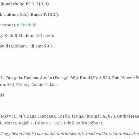
vásárhelyi FC 1–1 (0–1).
Takács (65.), Rajsli T. (30.).
i csoport,
6. forduló
.
ky Rudolf Stadion, 150 néző.
id (Molnár I., ifj. Imrő J.).
., Borgula, Puskás, Jován (Faragó, 68.), Kátai (Heil, 82.), Rab, Vincze D
n, 56.), Feledy, Csánk-Takács.
ás.
 (Nagy R., 74.), Zana, Herczeg, Török, Hajnal (Molnár Á., 87.), Guth (Hege
, Marsa, Rajsli T. (Sipos G., 82.). Edző: Szűcs Róbert.
lt egy héten belül a harmadik mérkőzésünk, ráadásul korai indulással, 