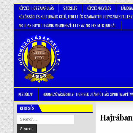
KÉPZÉSI HOZZÁJÁRULÁS
SZERELÉS
KÉPZÉS/NEVELÉS
TÁMOGA
KÖZÖSSÉGI ÉS KULTURÁLIS CÉLÚ, FEDETT ÉS SZABADTÉRI HELYSZÍNEK FEJLES
NB III-AS EGYÜTTESÜNK MEGNEHEZÍTETTE AZ NB I-ES MTK DOLGÁT.
KEZDŐLAP
HÓDMEZŐVÁSÁRHELYI TIGRISEK UTÁNPÓTLÁS SPORTALAPÍTV
KERESÉS
Hajrában s
Search
for: