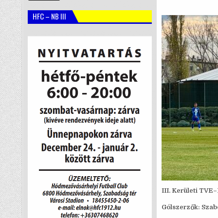
HFC – NB III
III. Kerületi TV
Gólszerzők:
Szabó