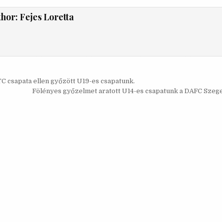
thor:
Fejes Loretta
s
 csapata ellen győzött U19-es csapatunk.
ó
Fölényes győzelmet aratott U14-es csapatunk a DAFC Szege