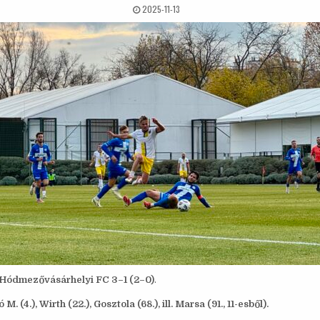
2025-11-13
E–Hódmezővásárhelyi FC 3–1 (2–0)
.
 M. (4.), Wirth (22.), Gosztola (68.), ill. Marsa (91., 11-esből).