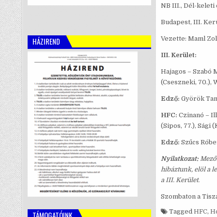
NB III., Dél-keleti
Budapest, III. Ker
Vezette: Maml Zol
HÁZIREND
III. Kerület:
Hajagos – Szabó M. 
(Cseszneki, 70.), 
Edző:
Györök Tam
HFC:
Czinanó – Il
(Sipos, 77.), Sági 
Edző:
Szűcs Róber
Nyilatkozat:
Mezőn
hibáztunk, elöl a 
a III. Kerület.
Szombaton a Tisza
Tagged
HFC
,
H
TÁMOGATÓINK