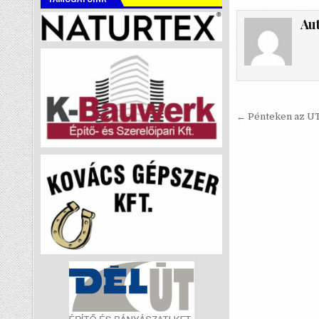
Au
Bejegyzé
← Pénteken az UTC
navigáci