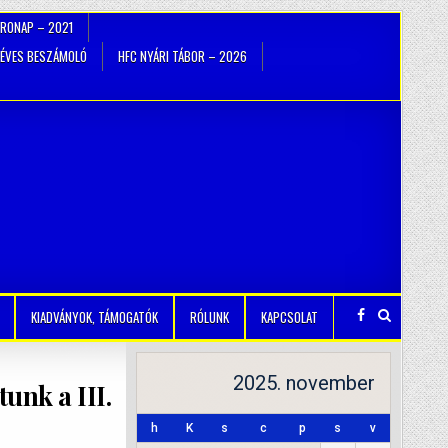
TRONAP – 2021
ÉVES BESZÁMOLÓ
HFC NYÁRI TÁBOR – 2026
KIADVÁNYOK, TÁMOGATÓK
RÓLUNK
KAPCSOLAT
2025. november
tunk a III.
h
K
s
c
p
s
v