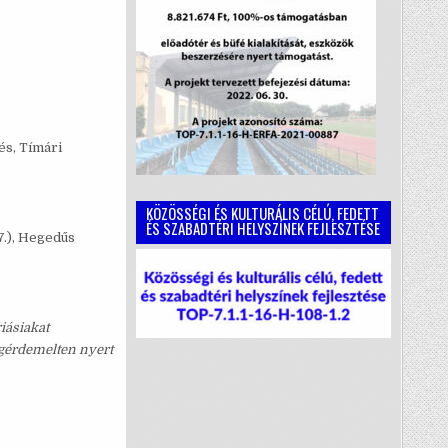
sés, Tímári
KÖZÖSSÉGI ÉS KULTURÁLIS CÉLÚ, FEDETT
ÉS SZABADTÉRI HELYSZÍNEK FEJLESZTÉSE
77.), Hegedűs
iásiakat
megérdemelten nyert