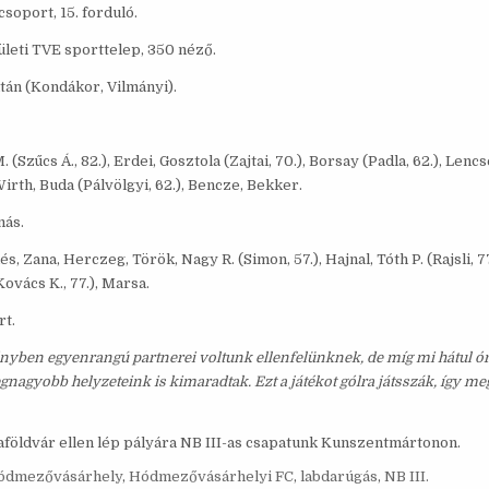
 csoport, 15. forduló.
ületi TVE sporttelep, 350 néző.
tán (Kondákor, Vilmányi).
(Szűcs Á., 82.), Erdei, Gosztola (Zajtai, 70.), Borsay (Padla, 62.), Lenc
Wirth, Buda (Pálvölgyi, 62.), Bencze, Bekker.
ás.
lés, Zana, Herczeg, Török, Nagy R. (Simon, 57.), Hajnal, Tóth P. (Rajsli, 
(Kovács K., 77.), Marsa.
t.
yben egyenrangú partnerei voltunk ellenfelünknek, de míg mi hátul ór
legnagyobb helyzeteink is kimaradtak. Ezt a játékot gólra játsszák, így 
földvár ellen lép pályára NB III-as csapatunk Kunszentmártonon.
ódmezővásárhely
,
Hódmezővásárhelyi FC
,
labdarúgás
,
NB III.