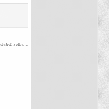
d gárdája ellen. →