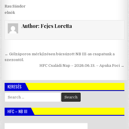
Rau Sándor
elnök
Author:
Fejes Loretta
Bejegyzés
← Gólzáporos mérkőzésen búcsúzott NB III-as csapatunk a
navigáció
szezontól.
HFC Családi Nap – 2026.06.13. – Apuka Foci →
KERESÉS
Search
for:
HFC – NB III