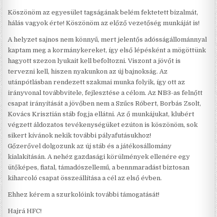
Köszönöm az egyesület tagságának belém fektetett bizalmát,
hálás vagyok érte! Köszönöm az előző vezetőség munkáját is!
A helyzet sajnos nem könnyű, mert jelentős adósságállománnyal
kaptam meg a kormánykereket, így első lépésként a mögöttünk
hagyott szezon lyukait kell befoltozni. Viszont a jövőt is
tervezni kell, hiszen nyakunkon az új bajnokság. Az
utánpótlásban rendezett szakmai munka folyik, így ott az
irányvonal továbbvitele, fejlesztése a célom. Az NB3-as felnőtt
csapat irányítását a jövőben nem a Szűcs Róbert, Borbás Zsolt,
Kovács Krisztián stáb fogja ellátni. Az ő munkájukat, klubért
végzett áldozatos tevékenységüket ezúton is köszönöm, sok
sikert kívánok nekik további pályafutásukhoz!
Gőzerővel dolgozunk az új stáb és a játékosállomány
kialakításán. A nehéz gazdasági körülmények ellenére egy
ütőképes, fiatal, támadószellemű, a bennmaradást biztosan
kiharcoló csapat összeállítása a cél az első évben.
Ehhez kérem a szurkolóink további támogatását!
Hajrá HFC!