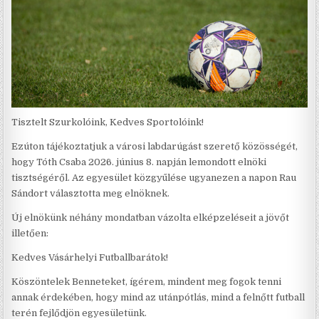
Tisztelt Szurkolóink, Kedves Sportolóink!
Ezúton tájékoztatjuk a városi labdarúgást szerető közösségét,
hogy Tóth Csaba 2026. június 8. napján lemondott elnöki
tisztségéről. Az egyesület közgyűlése ugyanezen a napon Rau
Sándort választotta meg elnöknek.
Új elnökünk néhány mondatban vázolta elképzeléseit a jövőt
illetően:
Kedves Vásárhelyi Futballbarátok!
Köszöntelek Benneteket, ígérem, mindent meg fogok tenni
annak érdekében, hogy mind az utánpótlás, mind a felnőtt futball
terén fejlődjön egyesületünk.