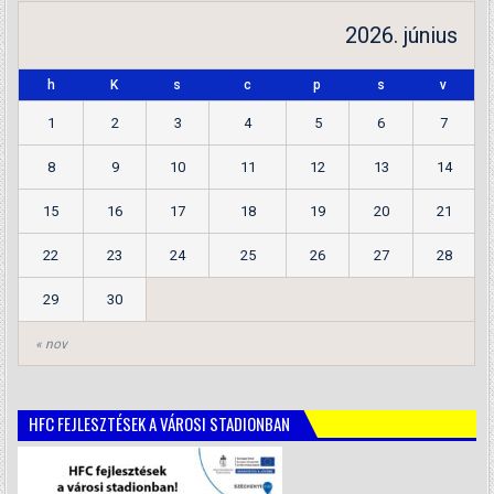
2026. június
h
K
s
c
p
s
v
1
2
3
4
5
6
7
8
9
10
11
12
13
14
15
16
17
18
19
20
21
22
23
24
25
26
27
28
29
30
« nov
HFC FEJLESZTÉSEK A VÁROSI STADIONBAN