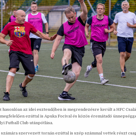
 hasonlóan az idei esztendőben is megrendezésre került a HFC Család
egfelelően ezúttal is Apuka Focival és közös éremátadó ünnepséggel
 Futball Club utánpótlása.
 számára szervezett tornán ezúttal is szép számmal vettek részt csa