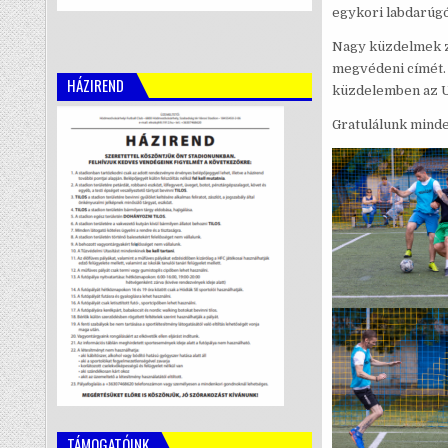
egykori labdarúgó
Nagy küzdelmek za
megvédeni címét.
HÁZIREND
küzdelemben az U1
Gratulálunk minde
TÁMOGATÓINK