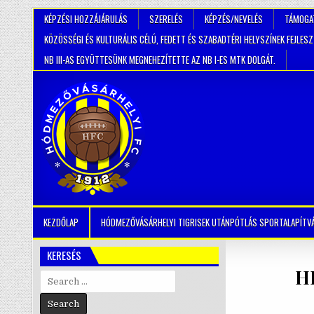
KÉPZÉSI HOZZÁJÁRULÁS
SZERELÉS
KÉPZÉS/NEVELÉS
TÁMOGA
KÖZÖSSÉGI ÉS KULTURÁLIS CÉLÚ, FEDETT ÉS SZABADTÉRI HELYSZÍNEK FEJLES
NB III-AS EGYÜTTESÜNK MEGNEHEZÍTETTE AZ NB I-ES MTK DOLGÁT.
KEZDŐLAP
HÓDMEZŐVÁSÁRHELYI TIGRISEK UTÁNPÓTLÁS SPORTALAPÍTV
KERESÉS
HF
Search
for: