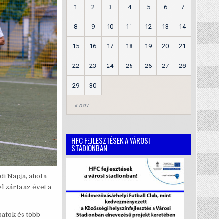
1
2
3
4
5
6
7
8
9
10
11
12
13
14
15
16
17
18
19
20
21
22
23
24
25
26
27
28
29
30
« nov
HFC FEJLESZTÉSEK A VÁROSI
STADIONBAN
i Napja, ahol a
 zárta az évet a
patok és több