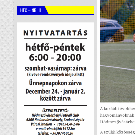
HFC – NB III
A korábbi évekhez
hagyományoknak m
Hódmezővásárhelyi
A szülői közösség