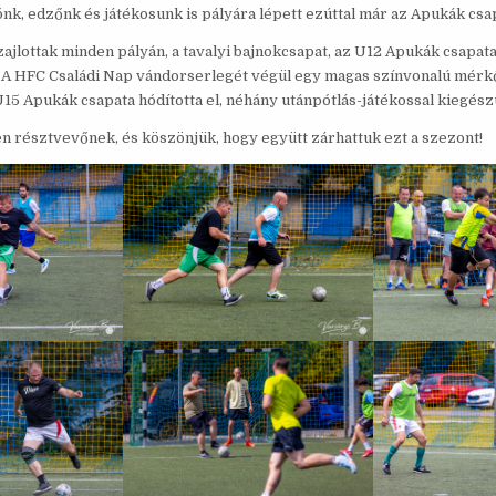
nk, edzőnk és játékosunk is pályára lépett ezúttal már az Apukák csa
jlottak minden pályán, a tavalyi bajnokcsapat, az U12 Apukák csapata
 A HFC Családi Nap vándorserlegét végül egy magas színvonalú mérk
5 Apukák csapata hódította el, néhány utánpótlás-játékossal kiegész
n résztvevőnek, és köszönjük, hogy együtt zárhattuk ezt a szezont!