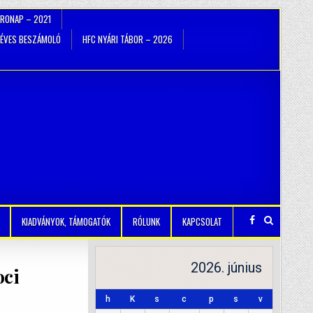
TRONAP – 2021
ÉVES BESZÁMOLÓ
HFC NYÁRI TÁBOR – 2026
KIADVÁNYOK, TÁMOGATÓK
RÓLUNK
KAPCSOLAT
2026. június
oci
h
K
s
c
p
s
v