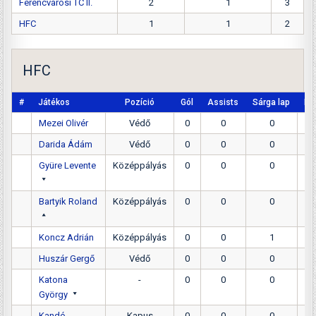
Ferencvárosi TC II.
2
1
3
HFC
1
1
2
HFC
#
Játékos
Pozíció
Gól
Assists
Sárga lap
Pir
Mezei Olivér
Védő
0
0
0
Darida Ádám
Védő
0
0
0
Gyüre Levente
Középpályás
0
0
0
Bartyik Roland
Középpályás
0
0
0
Koncz Adrián
Középpályás
0
0
1
Huszár Gergő
Védő
0
0
0
Katona
-
0
0
0
György
Kandó
Kapus
0
0
0