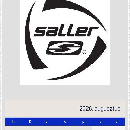
2026. augusztus
h
K
s
c
p
s
v