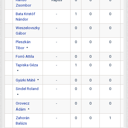
Zsombor
Bata Kristóf
-
1
0
0
Nándor
Weszelovszky
-
0
0
0
Gábor
Pleszkán
-
0
0
0
Tibor
Forró Attila
-
0
0
0
Tapiska Géza
-
1
0
0
Gyürki Máté
-
0
0
0
Sindel Roland
-
0
0
0
Orovecz
-
0
0
0
Ádám
Zahorán
-
0
0
1
Balázs