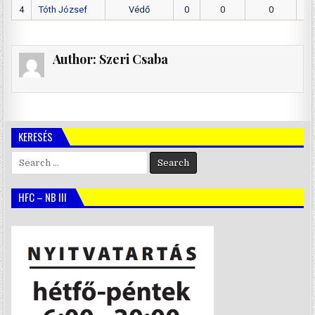
4
Tóth József
Védő
0
0
0
Author:
Szeri Csaba
KERESÉS
Search
for:
HFC – NB III