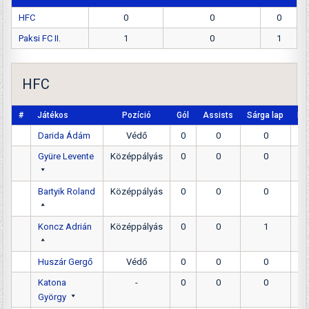
HFC
0
0
0
Paksi FC II.
1
0
1
HFC
#
Játékos
Pozíció
Gól
Assists
Sárga lap
Pir
Darida Ádám
Védő
0
0
0
Gyüre Levente
Középpályás
0
0
0
Bartyik Roland
Középpályás
0
0
0
Koncz Adrián
Középpályás
0
0
1
Huszár Gergő
Védő
0
0
0
Katona
-
0
0
0
György