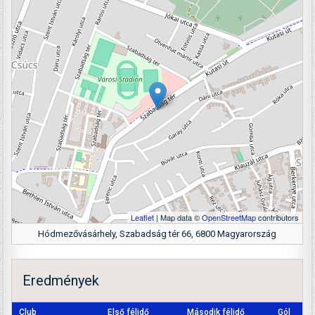
Leaflet
| Map data ©
OpenStreetMap
contributors
Hódmezővásárhely, Szabadság tér 66, 6800 Magyarország
Eredmények
Club
Első félidő
Második félidő
Gól