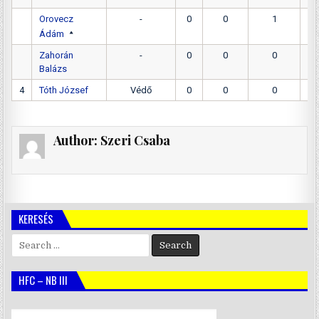
Orovecz
-
0
0
1
Ádám
Zahorán
-
0
0
0
Balázs
4
Tóth József
Védő
0
0
0
Author:
Szeri Csaba
KERESÉS
Search
for:
HFC – NB III