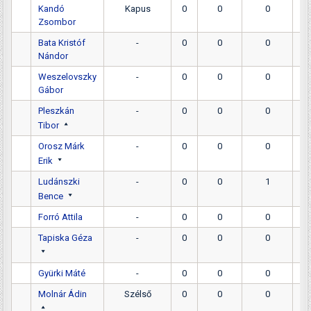
Kandó
Kapus
0
0
0
Zsombor
Bata Kristóf
-
0
0
0
Nándor
Weszelovszky
-
0
0
0
Gábor
Pleszkán
-
0
0
0
Tibor
Orosz Márk
-
0
0
0
Erik
Ludánszki
-
0
0
1
Bence
Forró Attila
-
0
0
0
Tapiska Géza
-
0
0
0
Gyürki Máté
-
0
0
0
Molnár Ádin
Szélső
0
0
0