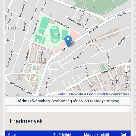
Leaflet
| Map data ©
OpenStreetMap
contributors
Hódmezővásárhely, Szabadság tér 66, 6800 Magyarország
Eredmények
Club
Első félidő
Második félidő
Gól