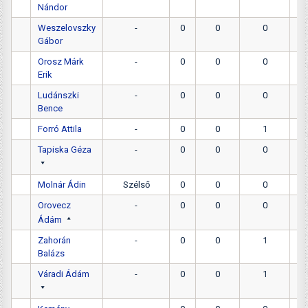
Nándor
Weszelovszky
-
0
0
0
Gábor
Orosz Márk
-
0
0
0
Erik
Ludánszki
-
0
0
0
Bence
Forró Attila
-
0
0
1
Tapiska Géza
-
0
0
0
Molnár Ádin
Szélső
0
0
0
Orovecz
-
0
0
0
Ádám
Zahorán
-
0
0
1
Balázs
Váradi Ádám
-
0
0
1