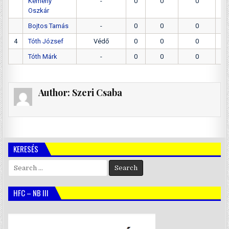
Kemény
-
0
0
0
Oszkár
Bojtos Tamás
-
0
0
0
4
Tóth József
Védő
0
0
0
Tóth Márk
-
0
0
0
Author:
Szeri Csaba
KERESÉS
Search
for:
HFC – NB III