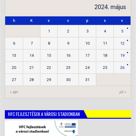
2024. május
h
K
s
c
p
s
v
1
2
3
4
5
6
7
8
9
10
11
12
13
14
15
16
17
18
19
20
21
22
23
24
25
26
27
28
29
30
31
« ápr
júl »
HFC FEJLESZTÉSEK A VÁROSI STADIONBAN