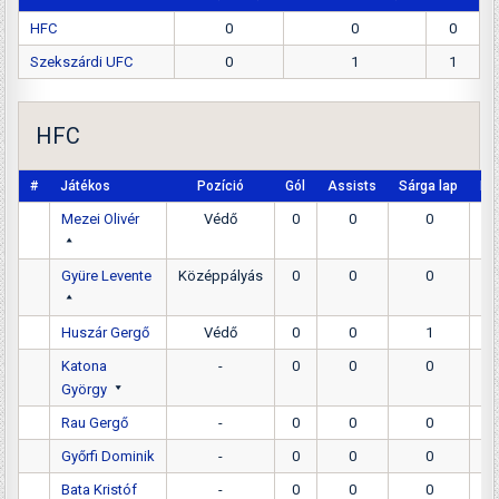
HFC
0
0
0
Szekszárdi UFC
0
1
1
HFC
#
Játékos
Pozíció
Gól
Assists
Sárga lap
Pir
Mezei Olivér
Védő
0
0
0
Gyüre Levente
Középpályás
0
0
0
Huszár Gergő
Védő
0
0
1
Katona
-
0
0
0
György
Rau Gergő
-
0
0
0
Győrfi Dominik
-
0
0
0
Bata Kristóf
-
0
0
0