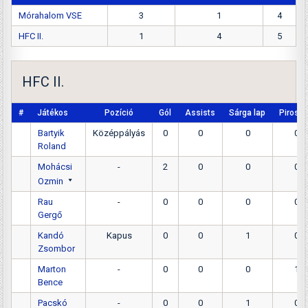
Mórahalom VSE
3
1
4
HFC II.
1
4
5
HFC II.
#
Játékos
Pozíció
Gól
Assists
Sárga lap
Piros l
Bartyik
Középpályás
0
0
0
0
Roland
Mohácsi
-
2
0
0
0
Ozmin
Rau
-
0
0
0
0
Gergő
Kandó
Kapus
0
0
1
0
Zsombor
Marton
-
0
0
0
1
Bence
Pacskó
-
0
0
1
0