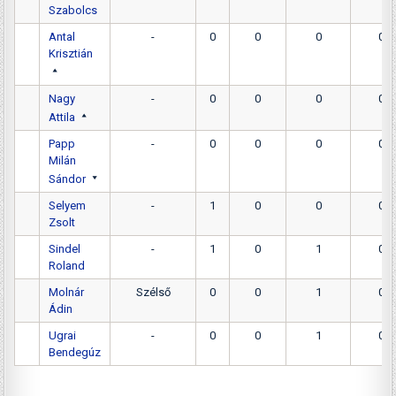
Szabolcs
Antal
-
0
0
0
0
Krisztián
Nagy
-
0
0
0
0
Attila
Papp
-
0
0
0
0
Milán
Sándor
Selyem
-
1
0
0
0
Zsolt
Sindel
-
1
0
1
0
Roland
Molnár
Szélső
0
0
1
0
Ádin
Ugrai
-
0
0
1
0
Bendegúz