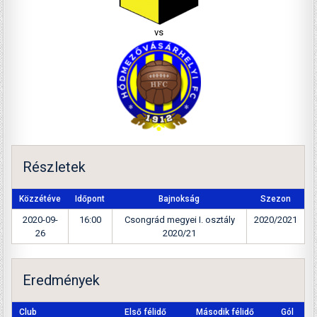
vs
Részletek
Közzétéve
Időpont
Bajnokság
Szezon
2020-09-
16:00
Csongrád megyei I. osztály
2020/2021
26
2020/21
Eredmények
Club
Első félidő
Második félidő
Gól