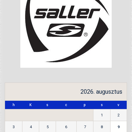
2026. augusztus
h
K
s
c
p
s
v
1
2
3
4
5
6
7
8
9