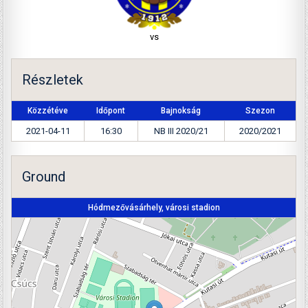
vs
Részletek
Közzétéve
Időpont
Bajnokság
Szezon
2021-04-11
16:30
NB III 2020/21
2020/2021
Ground
Hódmezővásárhely, városi stadion