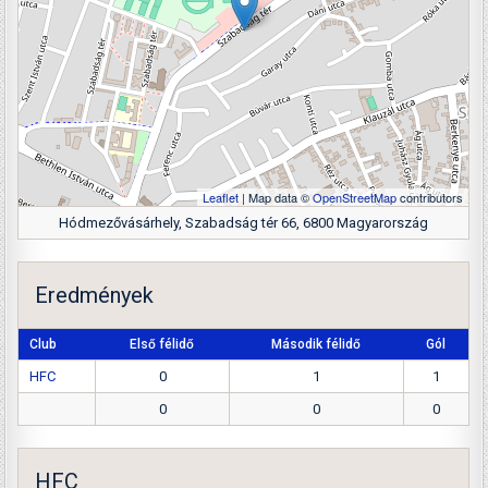
Leaflet
| Map data ©
OpenStreetMap
contributors
Hódmezővásárhely, Szabadság tér 66, 6800 Magyarország
Eredmények
Club
Első félidő
Második félidő
Gól
HFC
0
1
1
0
0
0
HFC