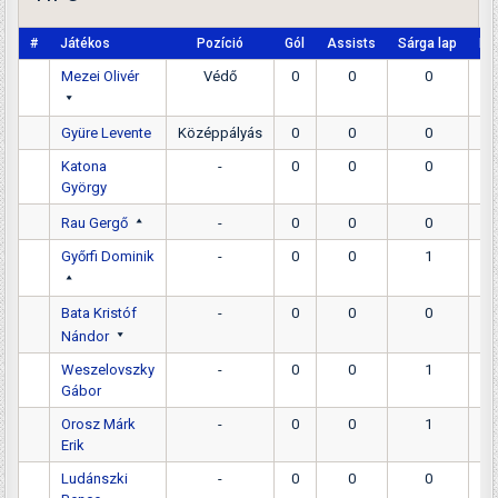
#
Játékos
Pozíció
Gól
Assists
Sárga lap
Pir
Mezei Olivér
Védő
0
0
0
Gyüre Levente
Középpályás
0
0
0
Katona
-
0
0
0
György
Rau Gergő
-
0
0
0
Győrfi Dominik
-
0
0
1
Bata Kristóf
-
0
0
0
Nándor
Weszelovszky
-
0
0
1
Gábor
Orosz Márk
-
0
0
1
Erik
Ludánszki
-
0
0
0