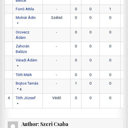
Bence
Forró Attila
-
0
0
1
Molnár Ádin
Szélső
0
0
0
Orovecz
-
0
0
0
Ádám
Zahorán
-
0
0
0
Balázs
Váradi Ádám
-
0
0
0
Tóth Márk
-
0
0
0
Bojtos Tamás
-
1
0
0
4
4
Tóth József
Védő
0
0
0
Author:
Szeri Csaba