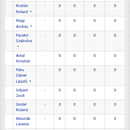
Rostás
-
0
0
0
0
Roland
Nagy
-
0
0
0
0
András
Pacskó
-
0
0
0
0
Szabolcs
Antal
-
0
0
0
0
Krisztián
Paku
-
0
0
0
0
Dániel
László
Selyem
-
0
0
0
0
Zsolt
Sindel
-
0
0
0
0
Roland
Marunák
-
0
0
0
0
Levente