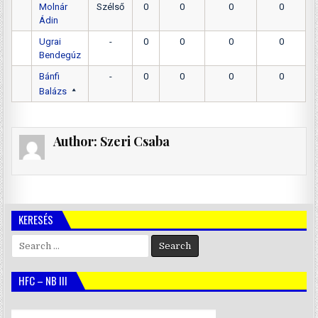
Molnár
Szélső
0
0
0
0
Ádin
Ugrai
-
0
0
0
0
Bendegúz
Bánfi
-
0
0
0
0
Balázs
Author:
Szeri Csaba
KERESÉS
Search
for:
HFC – NB III