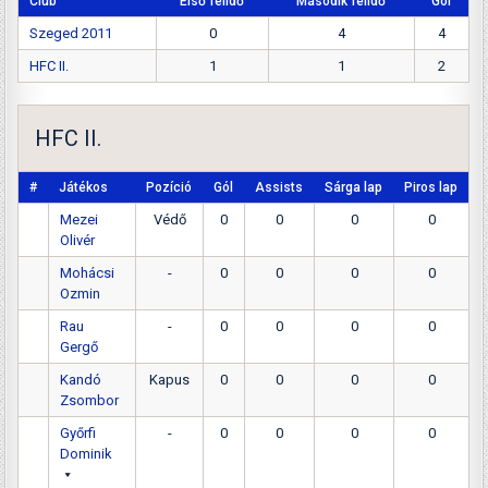
Club
Első félidő
Második félidő
Gól
Szeged 2011
0
4
4
HFC II.
1
1
2
HFC II.
#
Játékos
Pozíció
Gól
Assists
Sárga lap
Piros lap
Mezei
Védő
0
0
0
0
Olivér
Mohácsi
-
0
0
0
0
Ozmin
Rau
-
0
0
0
0
Gergő
Kandó
Kapus
0
0
0
0
Zsombor
Győrfi
-
0
0
0
0
Dominik